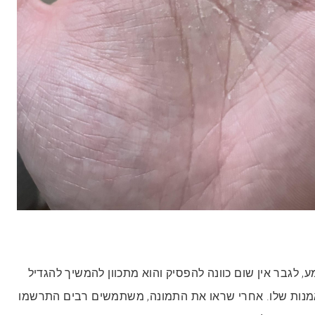
, לגבר אין שום כוונה להפסיק והוא מתכוון להמשיך להגדיל
צירת ה“biological” אמנות שלו. אחרי שראו את התמונה, משתמשים רבים התרשמו