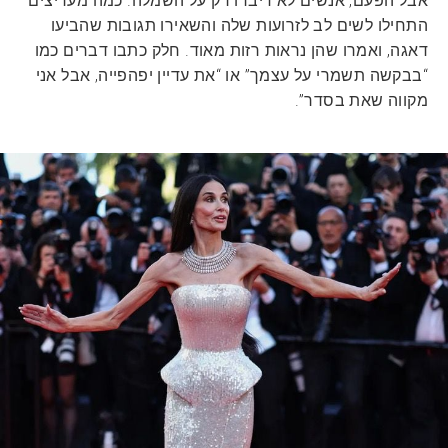
אבל הפעם, אנשים לא דיברו רק על השמלה. כמה מעריצים
התחילו לשים לב לזרועות שלה והשאירו תגובות שהביעו
דאגה, ואמרו שהן נראות רזות מאוד. חלק כתבו דברים כמו
“בבקשה תשמרי על עצמך” או “את עדיין יפהפייה, אבל אני
מקווה שאת בסדר”.