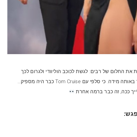
לחיות את החלום של רבים: לגשת לכוכב הוליוודי ולגרום לכך
שהכוכב ייראה מתעניין בך באותה מידה. כי סלפי עם Tom Cruise כבר היה מספיק…
ייך ככה, זה כבר ברמה אחרת
גש: