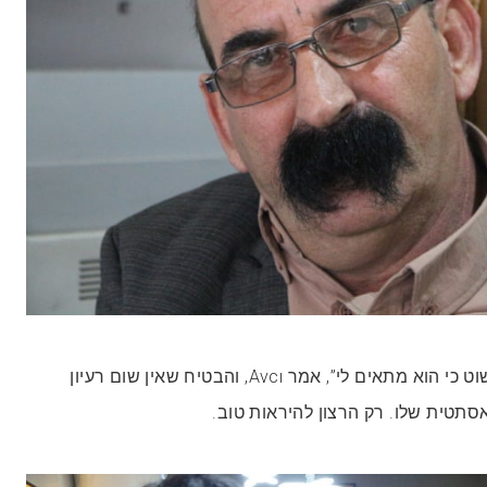
“גידלתי את השפם שלי פשוט כי הוא מתאים לי”, אמר Avcı, והבטיח שאין שום רעיון
סתטית שלו. רק הרצון להיראות טוב.