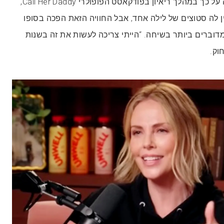
השחקנית בת ה-50 דיברה על כך במהלך ריאיון בפודקאסט הפופולרי Call Her Daddy,
 לה סטוצים של לילה אחד, אבל החוויה הזאת הפכה בסופו
וברים ביותר בשיחה. “הייתי צריכה לעשות את זה בשנות