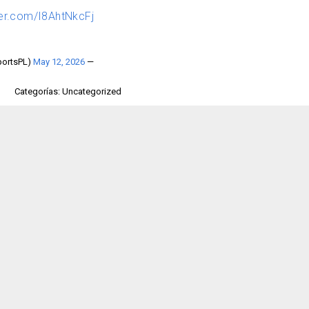
ter.com/I8AhtNkcFj
May 12, 2026
— Sky Sports Premier League (@SkySportsPL)
Categorías: Uncategorized