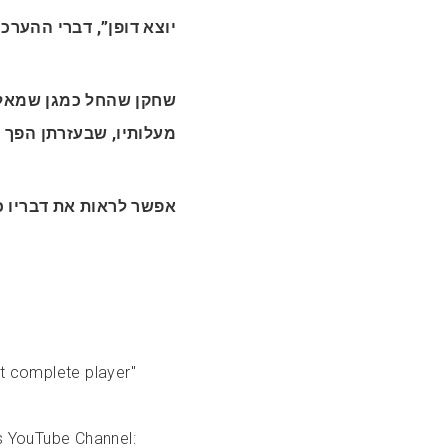
יוצא דופן”, דברי ההערכ.
שחקן שהחל כמגן שמאלי
מעלותיו, שבעזרתן הפך .
אפשר לראות את דבריו :
st complete player"
s YouTube Channel: