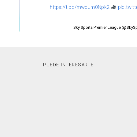
https://t.co/mwpJm0Npk2
pic.twit
PUEDE INTERESARTE