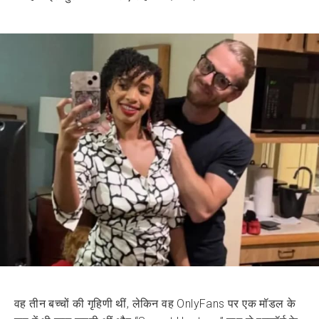
वह तीन बच्चों की गृहिणी थीं, लेकिन वह OnlyFans पर एक मॉडल के