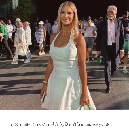
The Sun और DailyMail जैसे ब्रिटिश मीडिया आउटलेट्स के