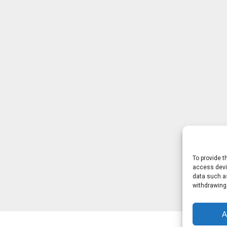
To provide t
access devic
data such as
withdrawing
A