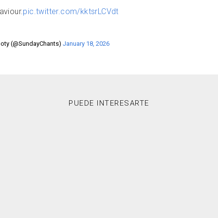
viour.
pic.twitter.com/kktsrLCVdt
ooty (@SundayChants)
January 18, 2026
PUEDE INTERESARTE