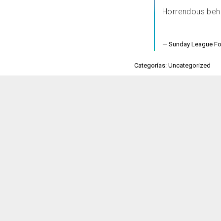
Horrendous beha
— Sunday League F
Categorías: Uncategorized