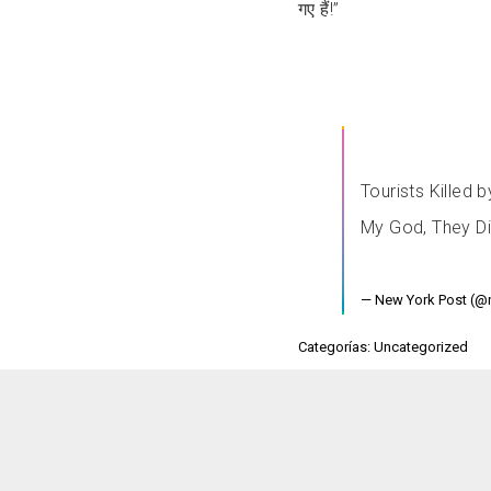
गए हैं!”
Tourists Killed 
My God, They Di
— New York Post (@
Categorías: Uncategorized