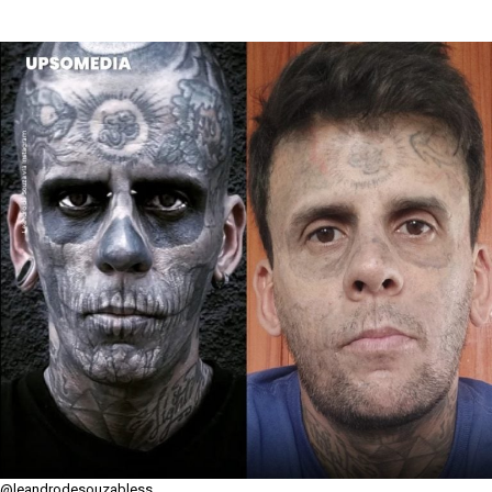
@leandrodesouzabless