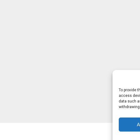
To provide t
access devic
data such as
withdrawing
A