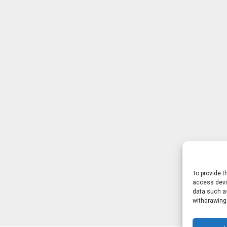
To provide t
access devic
data such as
withdrawing