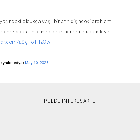
 yaşındaki oldukça yaşlı bir atın dişindeki problemi
izleme aparatını eline alarak hemen müdahaleye
itter.com/aSgFoTHzOw
bayrakmedya)
May 10, 2026
PUEDE INTERESARTE