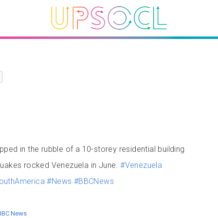
ped in the rubble of a 10-storey residential building
quakes rocked Venezuela in June.
#Venezuela
outhAmerica
#News
#BBCNews
 BBC News