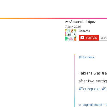
Alexander López
Por
7 July, 2026
@bbcnews
Fabiana was trap
after two earth
#Earthquake
#S
♬ original sound –