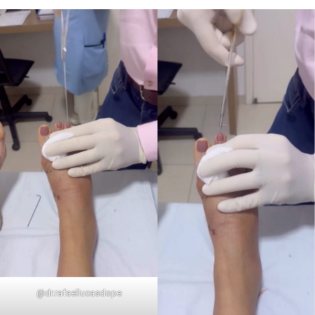
@dr.rafaellucasdope