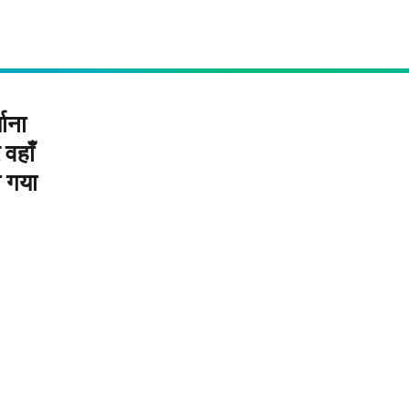
माना
वहाँ
ा गया