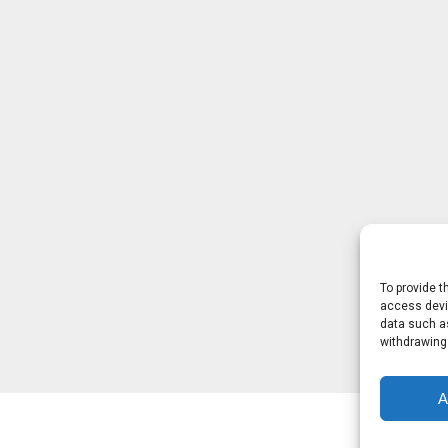
To provide t
access devic
data such as
withdrawing
A