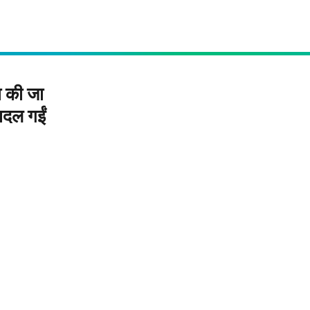
 की जा
बदल गईं