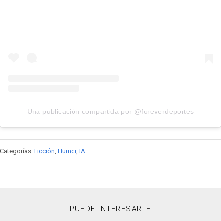
Una publicación compartida por @foreverdeportes
Categorías:
Ficción
,
Humor
,
IA
PUEDE INTERESARTE