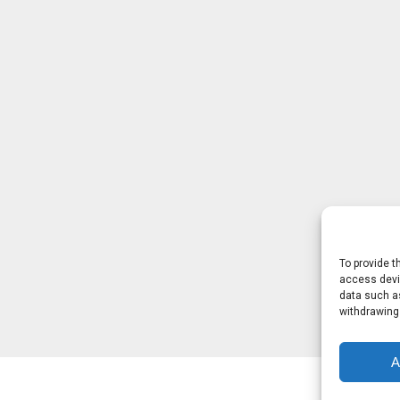
To provide t
access devic
data such as
withdrawing
A