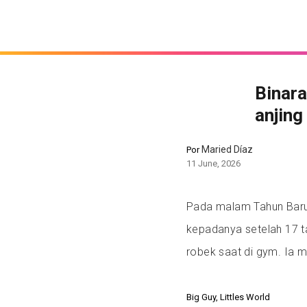
Binara
anjing
Maried Díaz
Por
11 June, 2026
Pada malam Tahun Baru 
kepadanya setelah 17 t
robek saat di gym. Ia m
Big Guy, Littles World