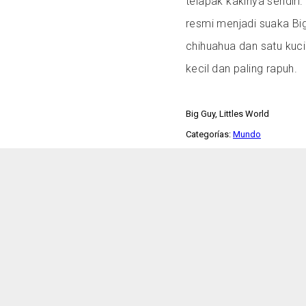
telapak kakinya sendiri
resmi menjadi suaka Big
chihuahua dan satu kucin
kecil dan paling rapuh.
Big Guy, Littles World
Categorías:
Mundo