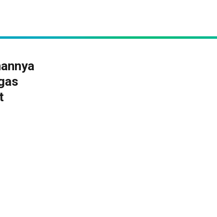
nannya
ugas
t