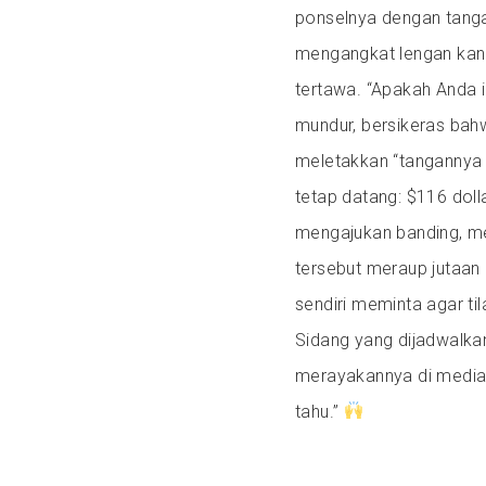
ponselnya dengan tanga
mengangkat lengan kana
tertawa. “Apakah Anda i
mundur, bersikeras bah
meletakkan “tangannya 
tetap datang: $116 doll
mengajukan banding, me
tersebut meraup jutaan
sendiri meminta agar ti
Sidang yang dijadwalka
merayakannya di media 
tahu.”