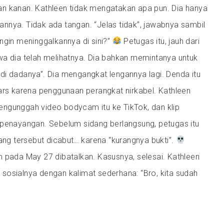
n kanan. Kathleen tidak mengatakan apa pun. Dia hanya
nnya. Tidak ada tangan. “Jelas tidak”, jawabnya sambil
ngin meninggalkannya di sini?”
Petugas itu, jauh dari
wa dia telah melihatnya. Dia bahkan memintanya untuk
di dadanya”. Dia mengangkat lengannya lagi. Denda itu
ars karena penggunaan perangkat nirkabel. Kathleen
ngunggah video bodycam itu ke TikTok, dan klip
 penayangan. Sebelum sidang berlangsung, petugas itu
lang tersebut dicabut… karena “kurangnya bukti”.
n pada May 27 dibatalkan. Kasusnya, selesai. Kathleen
sosialnya dengan kalimat sederhana: “Bro, kita sudah