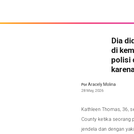
Dia d
di kem
polisi
karena
Aracely Molina
Por
28 May, 2026
Kathleen Thomas, 36, s
County ketika seorang 
jendela dan dengan yak