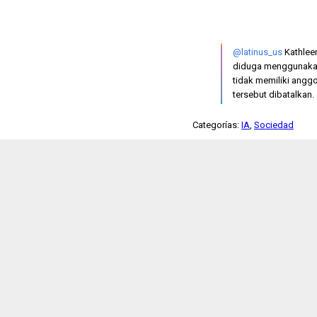
@latinus_us
Kathleen
diduga menggunakan
tidak memiliki anggo
tersebut dibatalkan.
Categorías:
IA
,
Sociedad