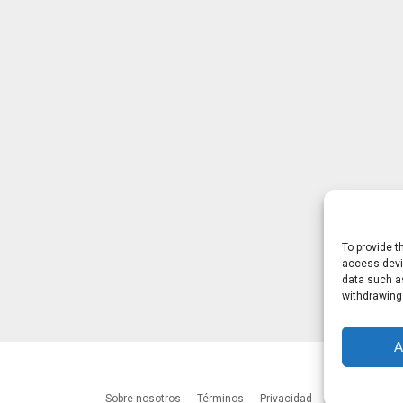
To provide t
access devic
data such as
withdrawing
A
Sobre nosotros
Términos
Privacidad