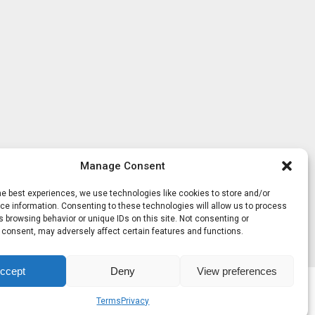
Manage Consent
he best experiences, we use technologies like cookies to store and/or
e information. Consenting to these technologies will allow us to process
 browsing behavior or unique IDs on this site. Not consenting or
 consent, may adversely affect certain features and functions.
ccept
Deny
View preferences
Terms
Privacy