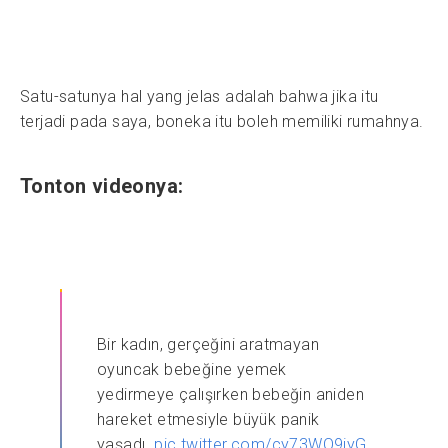
Satu-satunya hal yang jelas adalah bahwa jika itu
terjadi pada saya, boneka itu boleh memiliki rumahnya.
Tonton videonya:
Bir kadın, gerçeğini aratmayan
oyuncak bebeğine yemek
yedirmeye çalışırken bebeğin aniden
hareket etmesiyle büyük panik
yaşadı.
pic.twitter.com/cy73WO9iyG