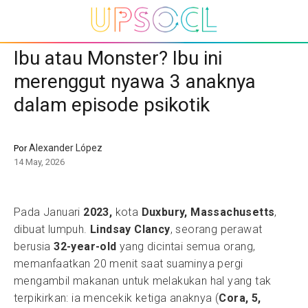
Ibu atau Monster? Ibu ini
merenggut nyawa 3 anaknya
dalam episode psikotik
Alexander López
Por
14 May, 2026
Pada Januari
2023,
kota
Duxbury, Massachusetts
,
dibuat lumpuh.
Lindsay Clancy
, seorang perawat
berusia
32-year-old
yang dicintai semua orang,
memanfaatkan 20 menit saat suaminya pergi
mengambil makanan untuk melakukan hal yang tak
terpikirkan: ia mencekik ketiga anaknya (
Cora, 5,