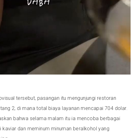
visual tersebut, pasangan itu mengunjungi restoran
intang 2, di mana total biaya layanan mencapai 704 dolar.
laskan bahwa selama malam itu ia mencoba berbagai
i kaviar dan meminum minuman beralkohol yang