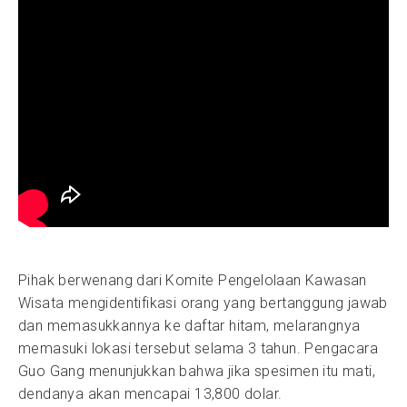
Pihak berwenang dari Komite Pengelolaan Kawasan
Wisata mengidentifikasi orang yang bertanggung jawab
dan memasukkannya ke daftar hitam, melarangnya
memasuki lokasi tersebut selama 3 tahun. Pengacara
Guo Gang menunjukkan bahwa jika spesimen itu mati,
dendanya akan mencapai 13,800 dolar.