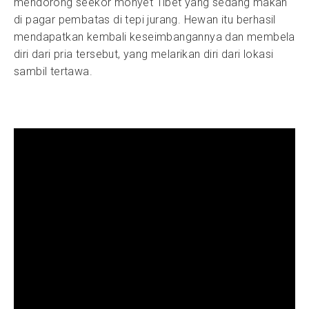
mendorong seekor monyet Tibet yang sedang makan
di pagar pembatas di tepi jurang. Hewan itu berhasil
mendapatkan kembali keseimbangannya dan membela
diri dari pria tersebut, yang melarikan diri dari lokasi
sambil tertawa.