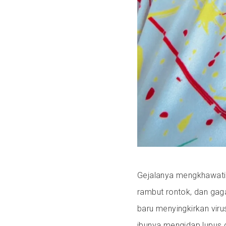
Gejalanya mengkhawatir
rambut rontok, dan gaga
baru menyingkirkan viru
ibunya mengidap lupus