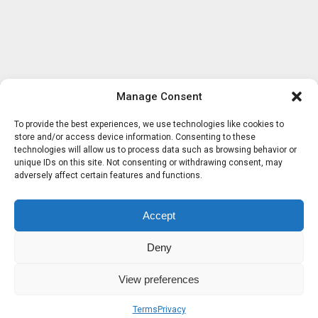
Manage Consent
To provide the best experiences, we use technologies like cookies to
store and/or access device information. Consenting to these
technologies will allow us to process data such as browsing behavior or
unique IDs on this site. Not consenting or withdrawing consent, may
adversely affect certain features and functions.
Accept
Deny
View preferences
Terms
Privacy
Sobre nosotros
Términos
Privacidad