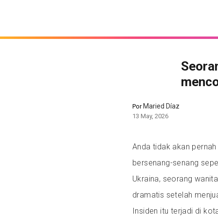
Seoran
menco
Maried Díaz
Por
13 May, 2026
Anda tidak akan pern
bersenang-senang sepert
Ukraina, seorang wanit
dramatis setelah menjual
Insiden itu terjadi di ko