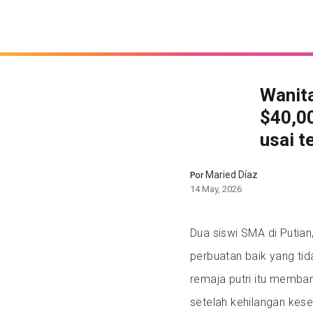
Wanita
$40,0
usai t
Maried Díaz
Por
14 May, 2026
Dua siswi SMA di Putian
perbuatan baik yang tid
remaja putri itu memban
setelah kehilangan kes