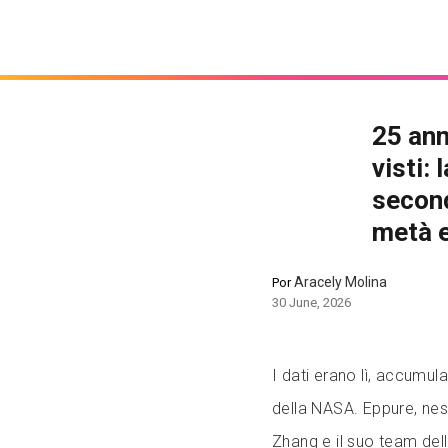
25 anni
visti:
second
metà 
Aracely Molina
Por
30 June, 2026
I dati erano lì, accumula
della NASA. Eppure, ne
Zhang e il suo team del