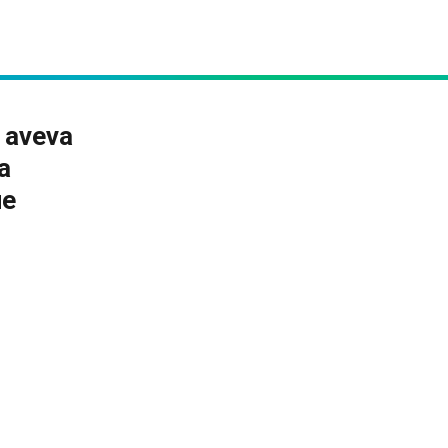
i aveva
a
ue