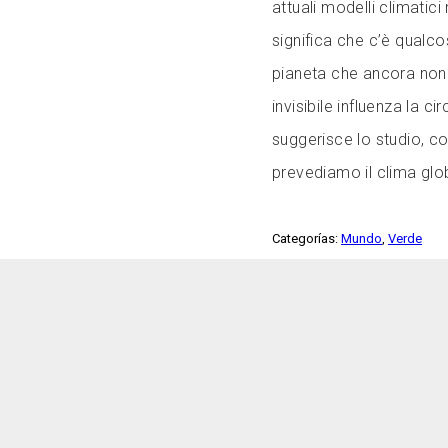
attuali modelli climati
significa che c’è qual
pianeta che ancora non
invisibile influenza la 
suggerisce lo studio, c
prevediamo il clima glo
Categorías:
Mundo
,
Verde