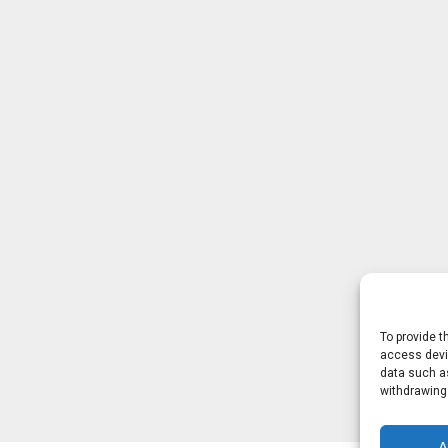
To provide t
access devic
data such as
withdrawing
A