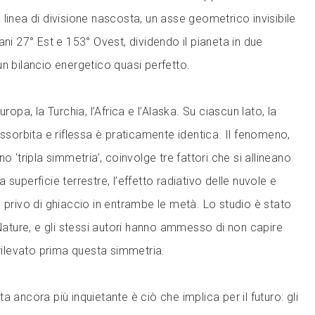
linea di divisione nascosta, un asse geometrico invisibile
ani 27° Est e 153° Ovest, dividendo il pianeta in due
n bilancio energetico quasi perfetto.
uropa, la Turchia, l’Africa e l’Alaska. Su ciascun lato, la
assorbita e riflessa è praticamente identica. Il fenomeno,
o ‘tripla simmetria’, coinvolge tre fattori che si allineano
superficie terrestre, l’effetto radiativo delle nuvole e
 privo di ghiaccio in entrambe le metà. Lo studio è stato
 Nature, e gli stessi autori hanno ammesso di non capire
levato prima questa simmetria.
a ancora più inquietante è ciò che implica per il futuro: gli