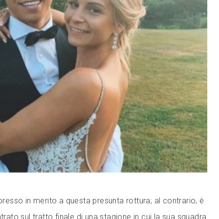
spresso in merito a questa presunta rottura; al contrario, è
to sul tratto finale di una stagione in cui la sua squadra