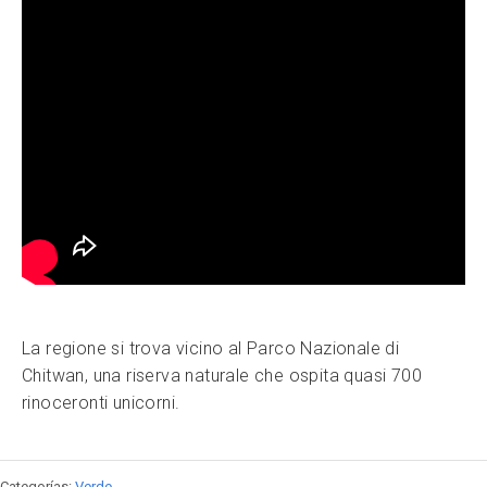
La regione si trova vicino al Parco Nazionale di
Chitwan, una riserva naturale che ospita quasi 700
rinoceronti unicorni.
Categorías:
Verde