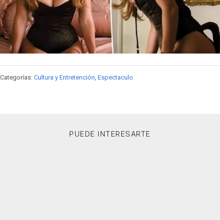
Categorías:
Cultura y Entretención
,
Espectaculo
PUEDE INTERESARTE