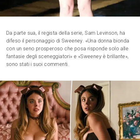
Da parte sua, il regista della serie, Sam Levinson, ha
difeso il personaggio di Sweeney. «Una donna bionda
con un seno prosperoso che posa risponde solo alle
fantasie degli sceneggiatori» e «Sweeney è brillante»,
sono stati i suoi commenti.