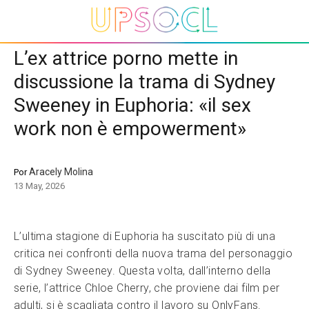
L’ex attrice porno mette in
discussione la trama di Sydney
Sweeney in Euphoria: «il sex
work non è empowerment»
Aracely Molina
Por
13 May, 2026
L’ultima stagione di Euphoria ha suscitato più di una
critica nei confronti della nuova trama del personaggio
di Sydney Sweeney. Questa volta, dall’interno della
serie, l’attrice Chloe Cherry, che proviene dai film per
adulti, si è scagliata contro il lavoro su OnlyFans.