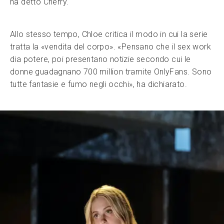
ha detto Cherry.
Allo stesso tempo, Chloe critica il modo in cui la serie
tratta la «vendita del corpo». «Pensano che il sex work
dia potere, poi presentano notizie secondo cui le
donne guadagnano 700 million tramite OnlyFans. Sono
tutte fantasie e fumo negli occhi», ha dichiarato.