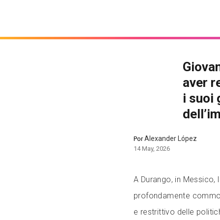
Giova
aver r
i suoi
dell’i
Alexander López
Por
14 May, 2026
A Durango, in Messico, l
profondamente commosso
e restrittivo delle politi