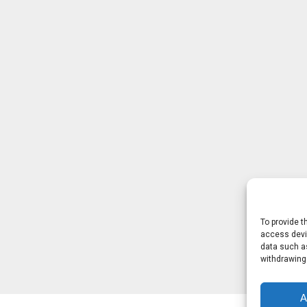
To provide t
access devic
data such as
withdrawing
A