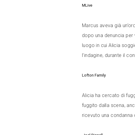
MLive
Marcus aveva già un’ordin
dopo una denuncia per v
luogo in cui Alicia sog
l’indagine, durante il c
Lofton Family
Alicia ha cercato di fug
fuggito dalla scena, an
ricevuto una condanna d