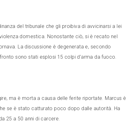
anza del tribunale che gli proibiva di avvicinarsi a lei
iolenza domestica. Nonostante ciò, si è recato nel
giornava. La discussione è degenerata e, secondo
onfronto sono stati esplosi 15 colpi d’arma da fuoco.
gire, ma è morta a causa delle ferite riportate. Marcus è
che se è stato catturato poco dopo dalle autorità. Ha
a 25 a 50 anni di carcere.