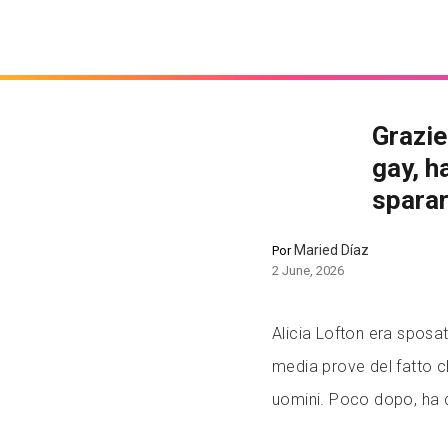
Grazie
gay, ha
sparar
Maried Díaz
Por
2 June, 2026
Alicia Lofton era sposa
media prove del fatto c
uomini. Poco dopo, ha dec