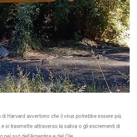
ità di Harvard avvertono che il virus potrebbe essere più
e si trasmette attraverso la saliva o gli escrementi di
 nel sud dell’Argentina e del Cile.