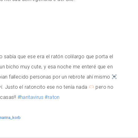
 sabía que ese era el ratón colilargo que porta el
ví un bicho muy cute, y esa noche me enteré que en
an fallecido personas por un rebrote ahí mismo
ví. Justo el ratoncito ese no tenía nada
pero no
 casas!!
#hantavirus
#raton
marina_korb