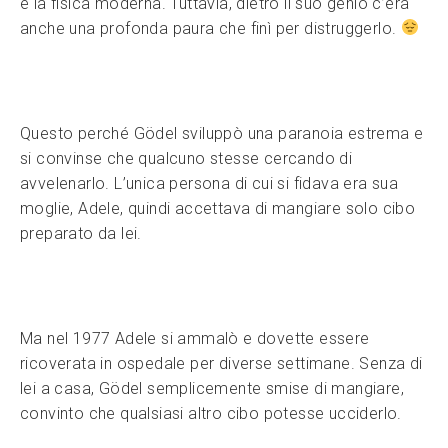
e la fisica moderna. Tuttavia, dietro il suo genio c’era
anche una profonda paura che finì per distruggerlo.
Questo perché Gödel sviluppò una paranoia estrema e
si convinse che qualcuno stesse cercando di
avvelenarlo. L’unica persona di cui si fidava era sua
moglie, Adele, quindi accettava di mangiare solo cibo
preparato da lei.
Ma nel 1977 Adele si ammalò e dovette essere
ricoverata in ospedale per diverse settimane. Senza di
lei a casa, Gödel semplicemente smise di mangiare,
convinto che qualsiasi altro cibo potesse ucciderlo.