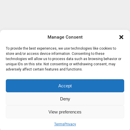
Manage Consent
To provide the best experiences, we use technologies like cookies to
store and/or access device information. Consenting to these
technologies will allow us to process data such as browsing behavior or
unique IDs on this site. Not consenting or withdrawing consent, may
adversely affect certain features and functions.
Accept
Deny
View preferences
Terms
Privacy
Sobre nosotros
Términos
Privacidad