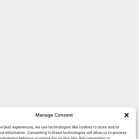
Manage Consent
he best experiences, we use technologies like cookies to store and/or
e information. Consenting to these technologies will allow us to process
 browsing behavior or unique IDs on this site. Not consenting or