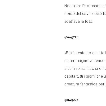
Non c’era Photoshop né e
dorso del cavallo si è f
scattava la foto.
@awgzzZ
«Era il centauro di tutt
dell’immagine vedendo i
album romantico si è tr
capita tutti i giorni ch
creatura fantastica per i
@awgzzZ