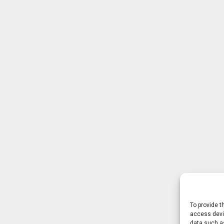
To provide t
access devic
data such as