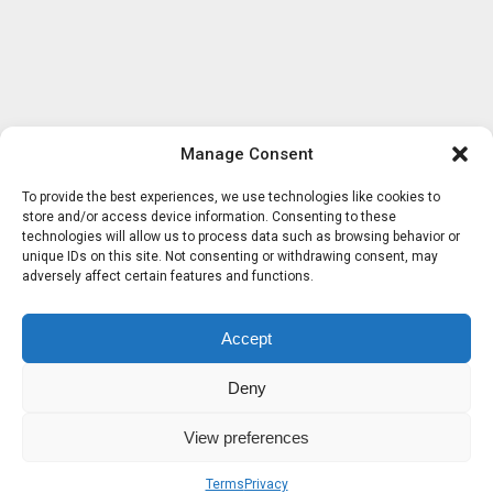
Manage Consent
To provide the best experiences, we use technologies like cookies to
store and/or access device information. Consenting to these
technologies will allow us to process data such as browsing behavior or
unique IDs on this site. Not consenting or withdrawing consent, may
adversely affect certain features and functions.
Accept
Deny
View preferences
Terms
Privacy
Sobre nosotros
Términos
Privacidad