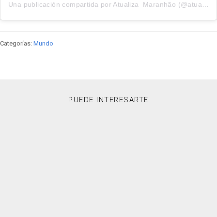
Una publicación compartida por Atualiza_Maranhão (@atualiza_maranhao)
Categorías:
Mundo
PUEDE INTERESARTE