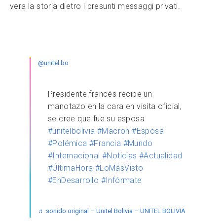
vera la storia dietro i presunti messaggi privati.
@unitel.bo
Presidente francés recibe un
manotazo en la cara en visita oficial,
se cree que fue su esposa
#unitelbolivia
#Macron
#Esposa
#Polémica
#Francia
#Mundo
#Internacional
#Noticias
#Actualidad
#ÚltimaHora
#LoMásVisto
#EnDesarrollo
#Infórmate
♬ sonido original – Unitel Bolivia – UNITEL BOLIVIA