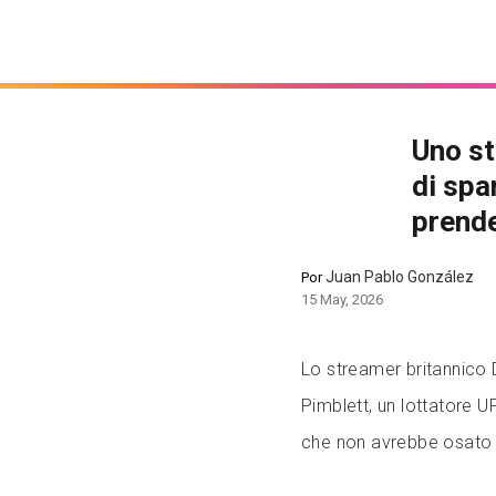
Uno st
di spa
prend
Juan Pablo González
Por
15 May, 2026
Lo streamer britannico D
Pimblett, un lottatore U
che non avrebbe osato p