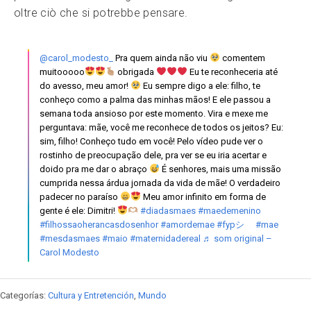
oltre ciò che si potrebbe pensare.
@carol_modesto_
Pra quem ainda não viu
comentem
muitooooo
obrigada
Eu te reconheceria até
do avesso, meu amor!
Eu sempre digo a ele: filho, te
conheço como a palma das minhas mãos! E ele passou a
semana toda ansioso por este momento. Vira e mexe me
perguntava: mãe, você me reconhece de todos os jeitos? Eu:
sim, filho! Conheço tudo em você! Pelo vídeo pude ver o
rostinho de preocupação dele, pra ver se eu iria acertar e
doido pra me dar o abraço
É senhores, mais uma missão
cumprida nessa árdua jornada da vida de mãe! O verdadeiro
padecer no paraíso
Meu amor infinito em forma de
gente é ele: Dimitri!
#diadasmaes
#maedemenino
#filhossaoherancasdosenhor
#amordemae
#fypシ゚
#mae
#mesdasmaes
#maio
#maternidadereal
♬ som original –
Carol Modesto
Categorías:
Cultura y Entretención
,
Mundo