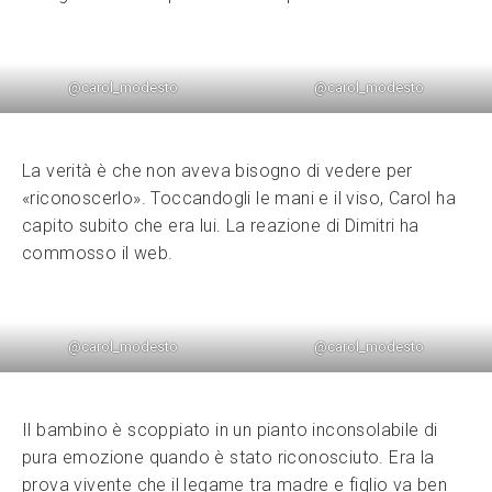
@carol_modesto
@carol_modesto
La verità è che non aveva bisogno di vedere per
«riconoscerlo». Toccandogli le mani e il viso, Carol ha
capito subito che era lui. La reazione di Dimitri ha
commosso il web.
@carol_modesto
@carol_modesto
Il bambino è scoppiato in un pianto inconsolabile di
pura emozione quando è stato riconosciuto. Era la
prova vivente che il legame tra madre e figlio va ben