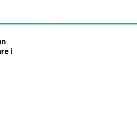
an
re i