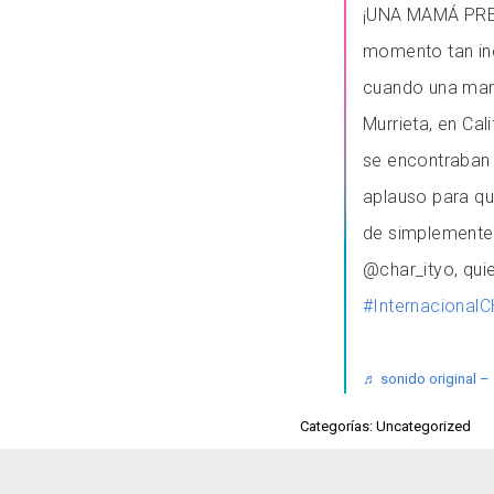
¡UNA MAMÁ PR
momento tan in
cuando una mam
Murrieta, en Cal
se encontraban 
aplauso para qu
de simplemente s
@char_ityo, qui
#Internacional
♬ sonido original – 
Categorías: Uncategorized