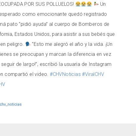
EOCUPADA POR SUS POLLUELOS!
Un
esperado como emocionante quedó registrado
á pato “pidió ayuda” al cuerpo de Bomberos de
ifornia, Estados Unidos, para asistir a sus bebés que
en peligro.
“Esto me alegró el año y la vida. ¡Un
ienes se preocupan y marcan la diferencia en vez
eguir de largo!”, escribió la usuaria de Instagram
en compartió el video.
#CHVNoticias
#ViralCHV
CHV
chv_noticias