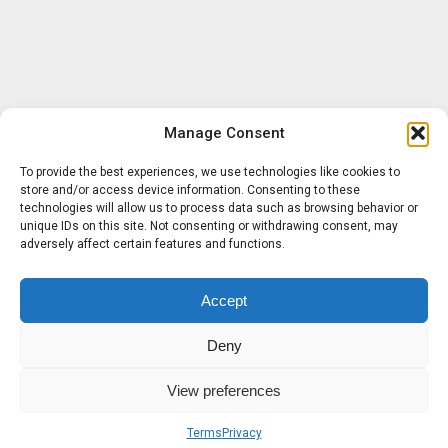
Manage Consent
To provide the best experiences, we use technologies like cookies to
store and/or access device information. Consenting to these
technologies will allow us to process data such as browsing behavior or
unique IDs on this site. Not consenting or withdrawing consent, may
adversely affect certain features and functions.
Accept
Deny
View preferences
Terms
Privacy
Sobre nosotros
Términos
Privacidad