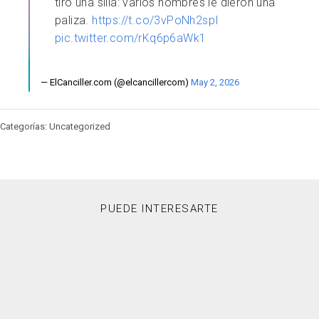
tiró una silla: varios hombres le dieron una
paliza.
https://t.co/3vPoNh2spI
pic.twitter.com/rKq6p6aWk1
— ElCanciller.com (@elcancillercom)
May 2, 2026
Categorías: Uncategorized
PUEDE INTERESARTE