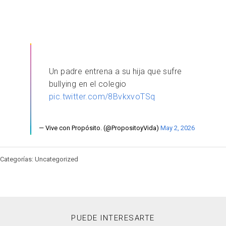
Un padre entrena a su hija que sufre
bullying en el colegio
pic.twitter.com/8BvkxvoTSq
— Vive con Propósito. (@PropositoyVida)
May 2, 2026
Categorías: Uncategorized
PUEDE INTERESARTE