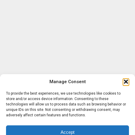
Manage Consent
To provide the best experiences, we use technologies like cookies to
store and/or access device information. Consenting to these
technologies will allow us to process data such as browsing behavior or
unique IDs on this site. Not consenting or withdrawing consent, may
adversely affect certain features and functions.
Accept