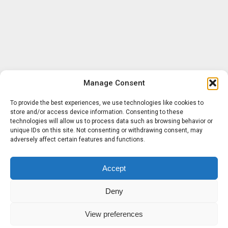
Manage Consent
To provide the best experiences, we use technologies like cookies to
store and/or access device information. Consenting to these
technologies will allow us to process data such as browsing behavior or
unique IDs on this site. Not consenting or withdrawing consent, may
adversely affect certain features and functions.
Accept
Deny
View preferences