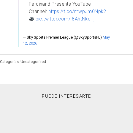
Ferdinand Presents YouTube
Channel:
https://t.co/mwpJm0Npk2
pic.twitter.com/I8AhtNkcFj
— Sky Sports Premier League (@SkySportsPL)
May
12, 2026
Categorías: Uncategorized
PUEDE INTERESARTE