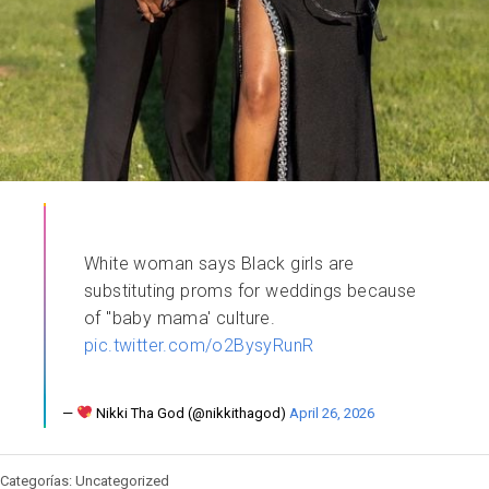
White woman says Black girls are
substituting proms for weddings because
of "baby mama' culture.
pic.twitter.com/o2BysyRunR
—
Nikki Tha God (@nikkithagod)
April 26, 2026
Categorías: Uncategorized