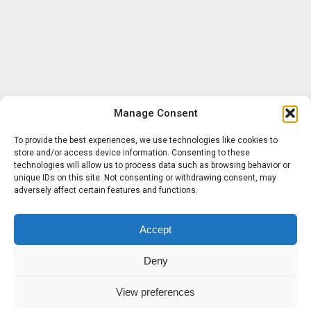
Manage Consent
To provide the best experiences, we use technologies like cookies to
store and/or access device information. Consenting to these
technologies will allow us to process data such as browsing behavior or
unique IDs on this site. Not consenting or withdrawing consent, may
adversely affect certain features and functions.
Accept
Deny
View preferences