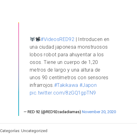
#VideosRED92
| Introducen en
una ciudad japonesa monstruosos
lobos robot para ahuyentar a los
osos. Tiene un cuerpo de 1,20
metros de largo y una altura de
unos 90 centímetros con sensores
infrarrojos.
#Takikawa
#Japon
pic.twitter.com/8zGQ1gpTN9
— RED 92 (@RED92cadadiamas)
November 20, 2020
Categorías: Uncategorized